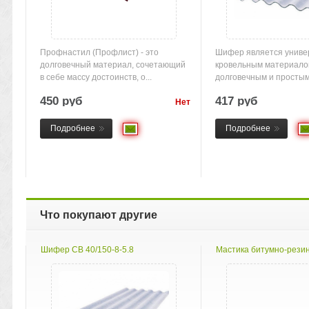
Профнастил (Профлист) - это
Шифер является унив
долговечный материал, сочетающий
кровельным материало
в себе массу достоинств, о...
долговечным и простым
С...
450 руб
417 руб
Нет
товара
Подробнее
Подробнее
Что покупают другие
Шифер СВ 40/150-8-5.8
Мастика битумно-резино