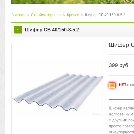
Главная
Стройматериалы
Кровля
Шифер СВ 40/150-8-5.2
>
>
>
Шифер СВ 40/150-8-5.2
<
Шифер СВ
399
руб
НЕТ
в н
Шифер являе
долговечным 
с другими по
просто прево
огнеупорност