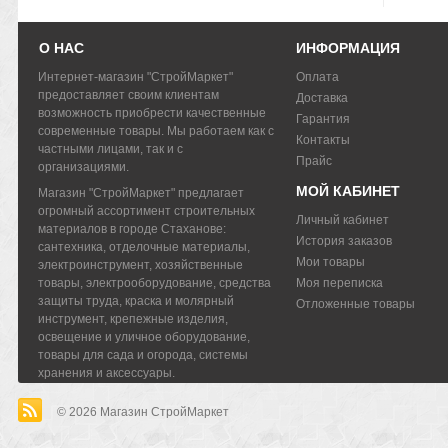
О НАС
ИНФОРМАЦИЯ
Интернет-магазин "СтройМаркет"
Оплата
предоставляет своим клиентам
Доставка
возможность приобрести качественные
Гарантия
современные товары. Мы работаем как с
Контакты
частными лицами, так и с
Прайс
организациями.
МОЙ КАБИНЕТ
Магазин "СтройМаркет" предлагает
огромный ассортимент строительных
Личный кабинет
материалов в городе Стаханове:
История заказов
сантехника, отделочные материалы,
Мои товары
электроинструмент, хозяйственные
товары, электрооборудование, средства
Моя переписка
защиты труда, краска и молярный
Отложенные товары
инструмент, крепежные изделия,
освещение и уличное оборудование,
товары для сада и огорода, системы
хранения и аксессуары.
© 2026
Магазин СтройМаркет