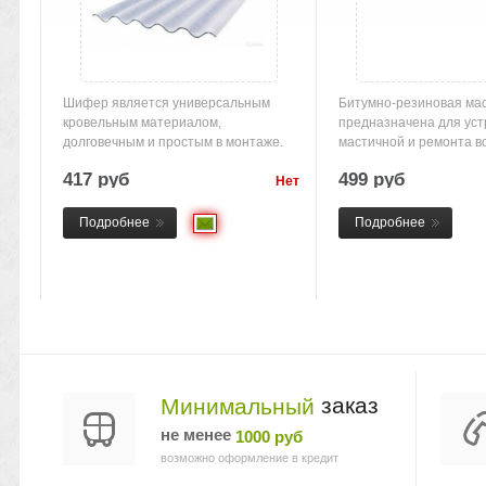
Шифер является универсальным
Битумно-резиновая ма
кровельным материалом,
предназначена для уст
долговечным и простым в монтаже.
мастичной и ремонта все
С...
417 руб
499 руб
Нет
товара
Подробнее
Подробнее
заказ
Минимальный
не менее
1000 руб
возможно оформление в кредит