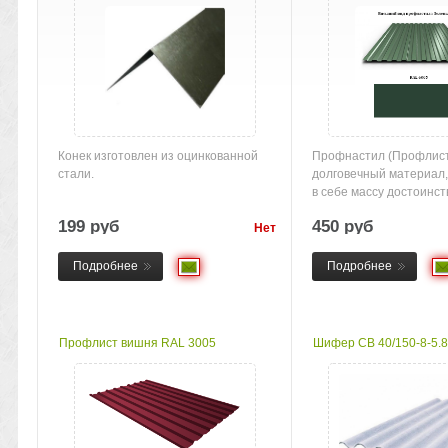
Конек изготовлен из оцинкованной
Профнастил (Профлист)
стали.
долговечный материал
в себе массу достоинств,
199 руб
450 руб
Нет
товара
Подробнее
Подробнее
Профлист вишня RAL 3005
Шифер СВ 40/150-8-5.8