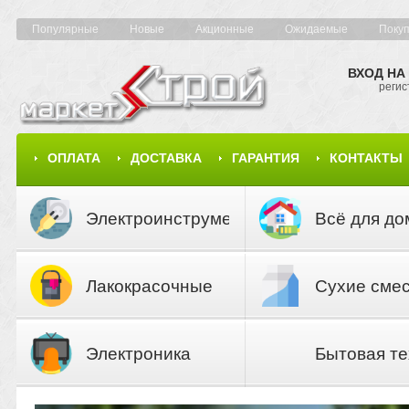
Популярные
Новые
Акционные
Ожидаемые
Поку
ВХОД НА
регис
ОПЛАТА
ДОСТАВКА
ГАРАНТИЯ
КОНТАКТЫ
КАРТА САЙТА
КАТАЛОГ
Электроинструмент
Всё для до
Лакокрасочные
Сухие сме
материалы
Электроника
Бытовая те