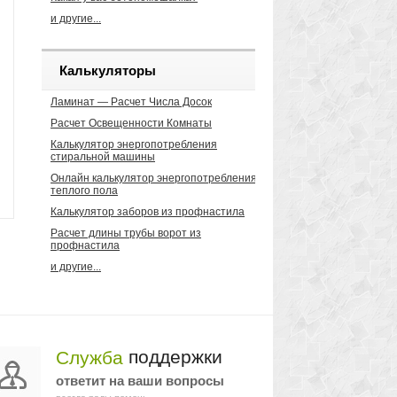
и другие...
Калькуляторы
Ламинат — Расчет Числа Досок
Расчет Освещенности Комнаты
Калькулятор энергопотребления
стиральной машины
Онлайн калькулятор энергопотребления
теплого пола
Калькулятор заборов из профнастила
Расчет длины трубы ворот из
профнастила
и другие...
поддержки
Служба
ответит на ваши вопросы