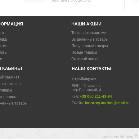
работаем с 8:00 до 18:00
ФОРМАЦИЯ
НАШИ АКЦИИ
та
Товары со скидками
авка
Выделенные товары
нтия
Популярные товары
акты
Новые товары
с
Оптовый заказ
 КАБИНЕТ
НАШИ КОНТАКТЫ
ый кабинет
СтройМаркет
рия заказов
ЛНР, г. Стаханов,
пер.Базарный, 4
товары
Тел:
+38 050 211-49-94
переписка
Емейл:
lnr-stroy.market@mail.ru
женные товары
Hermes, T
Дизайн От