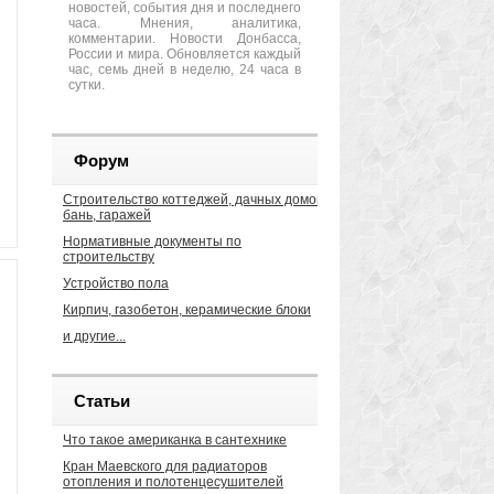
новостей, события дня и последнего
часа. Мнения, аналитика,
комментарии. Новости Донбасса,
России и мира. Обновляется каждый
час, семь дней в неделю, 24 часа в
сутки.
Форум
Строительство коттеджей, дачных домов,
бань, гаражей
Нормативные документы по
строительству
Устройство пола
Кирпич, газобетон, керамические блоки
и другие...
Статьи
Что такое американка в сантехнике
Кран Маевского для радиаторов
отопления и полотенцесушителей