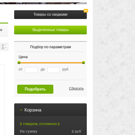
Товары со скидками
ов
Выделенные товары
Подбор по параметрам
Цена
от
до
руб
Сбросить
Подобрать
Корзина
товаров, отложено
0
0
На сумму
руб
0