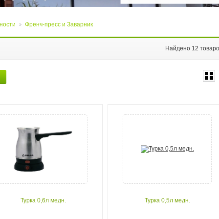
ности
Френч-пресс и Заварник
>
Найдено 12 товар
Турка 0,6л медн.
Турка 0,5л медн.