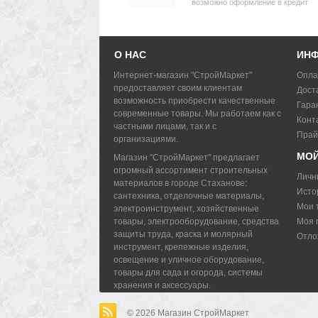
возможно оформление в кредит
О НАС
ИН
Интернет-магазин "СтройМаркет"
Опла
предоставляет своим клиентам
Дост
возможность приобрести качественные
Гара
современные товары. Мы работаем как с
Конт
частными лицами, так и с
Прай
организациями.
МОЙ
Магазин "СтройМаркет" предлагает
огромный ассортимент строительных
Личн
материалов в городе Стаханове:
Исто
сантехника, отделочные материалы,
Мои 
электроинструмент, хозяйственные
товары, электрооборудование, средства
Моя 
защиты труда, краска и молярный
Отло
инструмент, крепежные изделия,
освещение и уличное оборудование,
товары для сада и огорода, системы
хранения и аксессуары.
© 2026
Магазин СтройМаркет