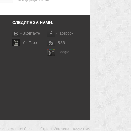
всегда рады помочь
СЛЕДИТЕ ЗА НАМИ:
-
ВКонтакте
-
Facebook
-
YouTube
-
RSS
-
Google+
emplateMonster.com
Скрипт Магазина
- Impera CMS