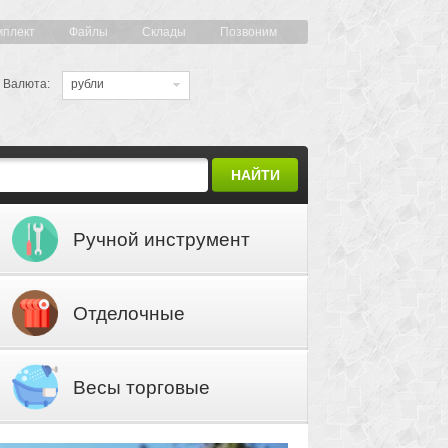
мплект
Файлы
Склады
Позвоним
Валюта:
рубли
НАЙТИ
Ручной инструмент
Отделочные
материалы
Весы торговые