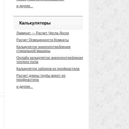
и другие...
Калькуляторы
Ламинат — Расчет Числа Досок
Расчет Освещенности Комнаты
Калькулятор энергопотребления
стиральной машины
Онлайн калькулятор энергопотребления
теплого пола
Калькулятор заборов из профнастила
Расчет длины трубы ворот из
профнастила
и другие...