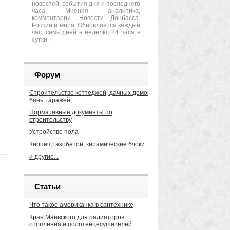
новостей, события дня и последнего
часа. Мнения, аналитика,
комментарии. Новости Донбасса,
России и мира. Обновляется каждый
час, семь дней в неделю, 24 часа в
сутки.
Форум
Строительство коттеджей, дачных домов,
бань, гаражей
Нормативные документы по
строительству
Устройство пола
Кирпич, газобетон, керамические блоки
и другие...
Статьи
Что такое американка в сантехнике
Кран Маевского для радиаторов
отопления и полотенцесушителей