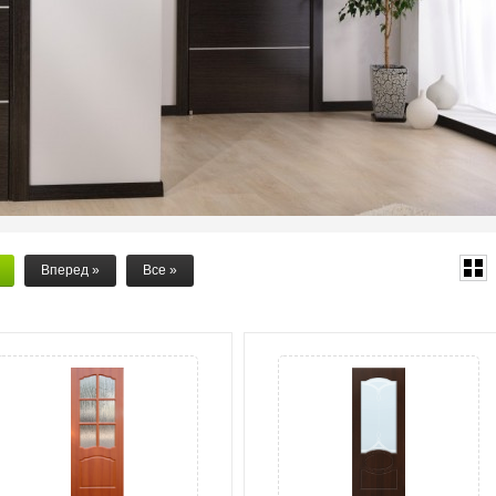
Вперед
»
Все
»