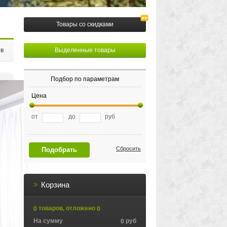
Товары со скидками
ов
Выделенные товары
Подбор по параметрам
Цена
от
до
руб
Сбросить
Подобрать
Корзина
товаров, отложено
0
0
На сумму
руб
0