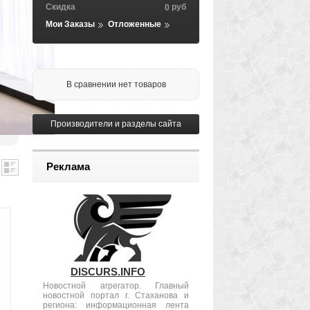
Скидка
руб
0
Мои Заказы
Отложенные
В сравнении нет товаров
Производители и разделы сайта
Реклама
DISCURS.INFO
Новостной агрегатор. Главный
новостной портал г. Стаханова и
региона: информационная лента