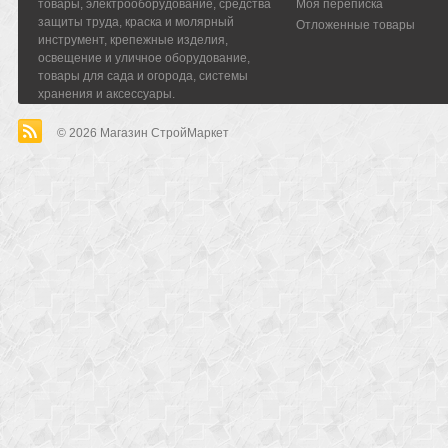
товары, электрооборудование, средства
Моя переписка
защиты труда, краска и молярный
Отложенные товары
инструмент, крепежные изделия,
освещение и уличное оборудование,
товары для сада и огорода, системы
хранения и аксессуары.
© 2026
Магазин СтройМаркет