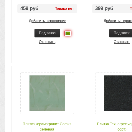
459 руб
399 руб
Товара нет
Т
Добавить в сравнение
Добавить в срав
Под заказ
Под заказ
Отложить
Отложить
Плитка керамогранит София
Плитка Техногрес че
зеленая
сорт)