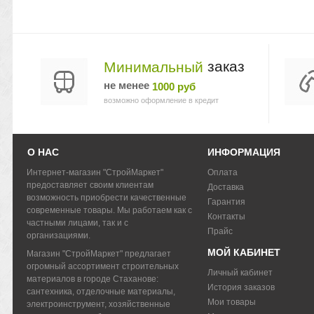
заказ
Минимальный
не менее
1000 руб
возможно оформление в кредит
О НАС
ИНФОРМАЦИЯ
Интернет-магазин "СтройМаркет"
Оплата
предоставляет своим клиентам
Доставка
возможность приобрести качественные
Гарантия
современные товары. Мы работаем как с
Контакты
частными лицами, так и с
Прайс
организациями.
МОЙ КАБИНЕТ
Магазин "СтройМаркет" предлагает
огромный ассортимент строительных
Личный кабинет
материалов в городе Стаханове:
История заказов
сантехника, отделочные материалы,
Мои товары
электроинструмент, хозяйственные