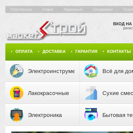
Популярные
Новые
Акционные
Ожидаемые
Поку
ВХОД НА
регис
ОПЛАТА
ДОСТАВКА
ГАРАНТИЯ
КОНТАКТЫ
КАРТА САЙТА
КАТАЛОГ
Электроинструмент
Всё для до
Лакокрасочные
Сухие сме
материалы
Электроника
Бытовая те