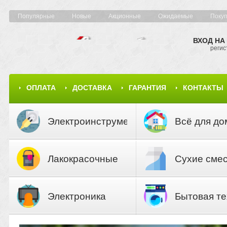
Популярные
Новые
Акционные
Ожидаемые
Поку
ВХОД НА
регис
ОПЛАТА
ДОСТАВКА
ГАРАНТИЯ
КОНТАКТЫ
КАРТА САЙТА
КАТАЛОГ
Электроинструмент
Всё для до
Лакокрасочные
Сухие сме
материалы
Электроника
Бытовая те