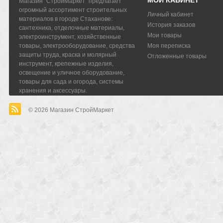
Магазин "СтройМаркет" предлагает
огромный ассортимент строительных
Личный кабинет
материалов в городе Стаханове:
История заказов
сантехника, отделочные материалы,
Мои товары
электроинструмент, хозяйственные
товары, электрооборудование, средства
Моя переписка
защиты труда, краска и молярный
Отложенные товары
инструмент, крепежные изделия,
освещение и уличное оборудование,
товары для сада и огорода, системы
хранения и аксессуары.
© 2026
Магазин СтройМаркет