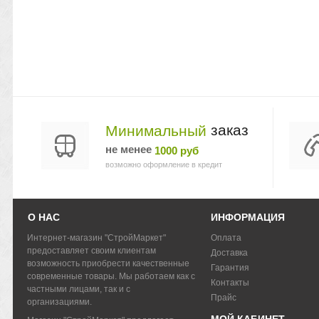
заказ
Минимальный
не менее
1000 руб
возможно оформление в кредит
О НАС
ИНФОРМАЦИЯ
Интернет-магазин "СтройМаркет"
Оплата
предоставляет своим клиентам
Доставка
возможность приобрести качественные
Гарантия
современные товары. Мы работаем как с
Контакты
частными лицами, так и с
Прайс
организациями.
МОЙ КАБИНЕТ