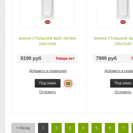
ВАННА СТАЛЬНАЯ "ВИЗ" ANTIKA
ВАННА СТАЛЬНАЯ "ВИ
160х70/40
150х70/40
8199 руб
7999 руб
Товара нет
Т
Добавить в сравнение
Добавить в срав
Под заказ
Под заказ
Отложить
Отложить
«
Назад
1
2
3
4
5
6
7