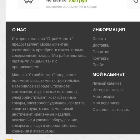
1000 руб
возможно оформление в кредит
О НАС
ИНФОРМАЦИЯ
Интернет-магазин "СтройМаркет"
Оплата
предоставляет своим клиентам
Доставка
возможность приобрести качественные
Гарантия
современные товары. Мы работаем как с
Контакты
частными лицами, так и с
Прайс
организациями.
МОЙ КАБИНЕТ
Магазин "СтройМаркет" предлагает
огромный ассортимент строительных
Личный кабинет
материалов в городе Стаханове:
История заказов
сантехника, отделочные материалы,
Мои товары
электроинструмент, хозяйственные
товары, электрооборудование, средства
Моя переписка
защиты труда, краска и молярный
Отложенные товары
инструмент, крепежные изделия,
освещение и уличное оборудование,
товары для сада и огорода, системы
хранения и аксессуары.