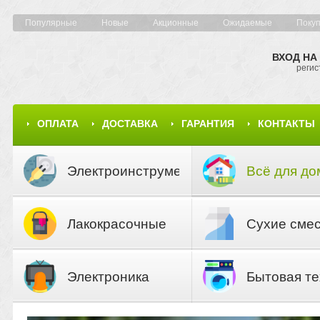
Популярные
Новые
Акционные
Ожидаемые
Поку
ВХОД НА
регис
ОПЛАТА
ДОСТАВКА
ГАРАНТИЯ
КОНТАКТЫ
КАРТА САЙТА
КАТАЛОГ
Электроинструмент
Всё для до
Лакокрасочные
Сухие сме
материалы
Электроника
Бытовая те