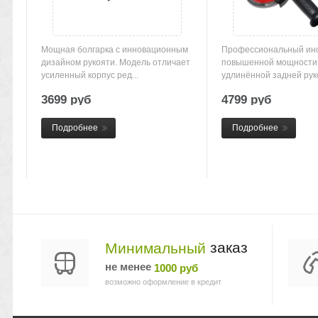
Мощная болгарка с инновационным
Профессиональный ин
дизайном рукояти. Модель отличает
повышенной мощности
усиленный корпус ред...
удлинённой задней рук
Высокая ...
3699 руб
4799 руб
Подробнее
Подробнее
заказ
Минимальный
не менее
1000 руб
возможно оформление в кредит