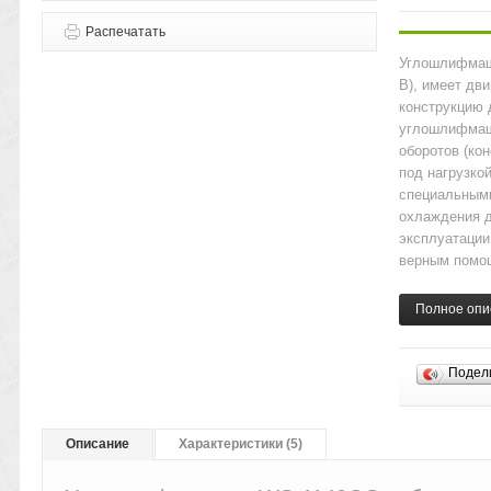
Распечатать
Углошлифмаши
В), имеет дви
конструкцию 
углошлифмаш
оборотов (ко
под нагрузко
специальными
охлаждения д
эксплуатации
верным помощ
Полное опи
Подел
Описание
Характеристики (5)