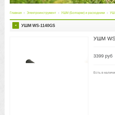
Главная
Электроинструмент
УШМ (Болгарки) и расходники
УШМ
>
>
>
УШМ WS-1140GS
<
УШМ WS
3399
руб
Есть
в налич