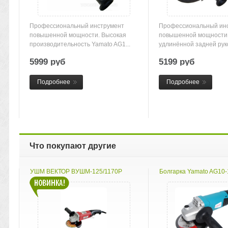
Профессиональный инструмент
Профессиональный ин
повышенной мощности. Высокая
повышенной мощности
производительность Yamato AG1...
удлинённой задней рук
Высокая...
5999 руб
5199 руб
Подробнее
Подробнее
Что покупают другие
УШМ ВЕКТОР ВУШМ-125/1170Р
Болгарка Yamato AG10