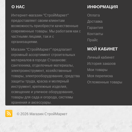
О НАС
ИНФОРМАЦИЯ
Интернет-магазин "СтройМаркет"
Оплата
предоставляет своим клиентам
Доставка
возможность приобрести качественные
Гарантия
современные товары. Мы работаем как с
Контакты
частными лицами, так и с
Прайс
организациями.
МОЙ КАБИНЕТ
Магазин "СтройМаркет" предлагает
огромный ассортимент строительных
Личный кабинет
материалов в городе Стаханове:
История заказов
сантехника, отделочные материалы,
Мои товары
электроинструмент, хозяйственные
товары, электрооборудование, средства
Моя переписка
защиты труда, краска и молярный
Отложенные товары
инструмент, крепежные изделия,
освещение и уличное оборудование,
товары для сада и огорода, системы
хранения и аксессуары.
© 2026
Магазин СтройМаркет