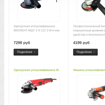
Одноручная углошлифмашина
Профессиональный инс
ФИОЛЕНТ МШУ 2-9-125 Э М в чем.
повышенным уровнем э
удобства и безопасности 
7299 руб
4199 руб
Подробнее
Подробнее
Одноручная углошлифмашина W...
Машина углошлифоваль