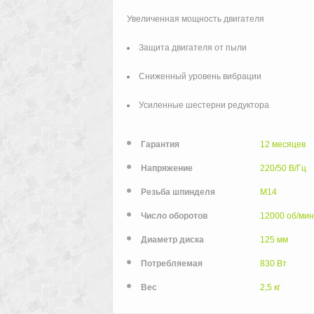
Увеличенная мощность двигателя
Защита двигателя от пыли
Сниженный уровень вибрации
Усиленные шестерни редуктора
Гарантия
12 месяцев
Напряжение
220/50 В/Гц
Резьба шпинделя
М14
Число оборотов
12000 об/мин
холостого хода
Диаметр диска
125 мм
Потребляемая
830 Вт
мощность
Вес
2,5 кг