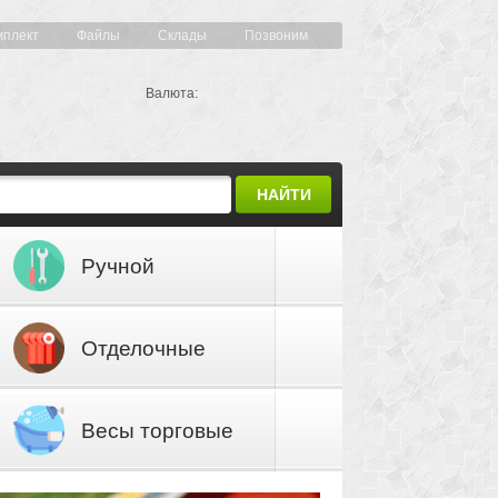
мплект
Файлы
Склады
Позвоним
Валюта:
НАЙТИ
Ручной
инструмент
Отделочные
материалы
Весы торговые