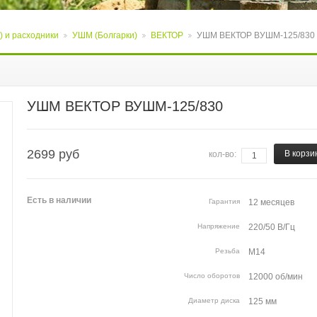
) и расходники
УШМ (Болгарки)
ВЕКТОР
УШМ ВЕКТОР ВУШМ-125/830
>
>
>
УШМ ВЕКТОР ВУШМ-125/830
2699
руб
В корзи
кол-во:
Есть
в наличии
Гарантия
Напряжение
Резьба
шпинделя
Число оборотов
холостого хода
Диаметр диска