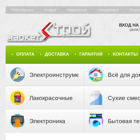
Популярные
Новые
Акционные
Ожидаемые
Поку
ВХОД НА
регис
ОПЛАТА
ДОСТАВКА
ГАРАНТИЯ
КОНТАКТЫ
КАРТА САЙТА
КАТАЛОГ
Электроинструмент
Всё для до
Лакокрасочные
Сухие сме
материалы
Электроника
Бытовая те