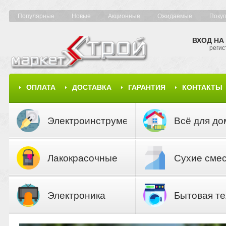
Популярные
Новые
Акционные
Ожидаемые
Поку
ВХОД НА
регис
ОПЛАТА
ДОСТАВКА
ГАРАНТИЯ
КОНТАКТЫ
КАРТА САЙТА
КАТАЛОГ
Электроинструмент
Всё для до
Лакокрасочные
Сухие сме
материалы
Электроника
Бытовая те