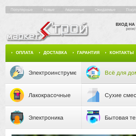
Популярные
Новые
Акционные
Ожидаемые
Поку
ВХОД НА
регис
ОПЛАТА
ДОСТАВКА
ГАРАНТИЯ
КОНТАКТЫ
КАРТА САЙТА
КАТАЛОГ
Электроинструмент
Всё для до
Лакокрасочные
Сухие сме
материалы
Электроника
Бытовая те