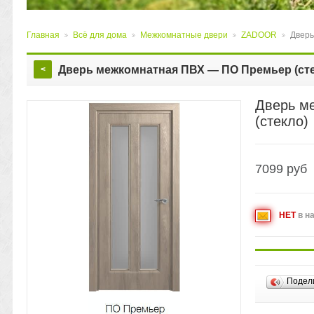
Главная
Всё для дома
Межкомнатные двери
ZADOOR
Дверь
>
>
>
>
Дверь межкомнатная ПВХ — ПО Премьер (сте
<
Дверь м
(стекло)
7099
руб
НЕТ
в н
Подел