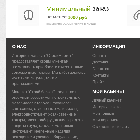
заказ
Минимальный
не менее
1000 руб
возможно оформление в кредит
О НАС
ИНФОРМАЦИЯ
Интернет-магазин "СтройМаркет"
Оплата
предоставляет своим клиентам
Доставка
возможность приобрести качественные
Гарантия
современные товары. Мы работаем как с
Контакты
частными лицами, так и с
Прайс
организациями.
МОЙ КАБИНЕТ
Магазин "СтройМаркет" предлагает
огромный ассортимент строительных
Личный кабинет
материалов в городе Стаханове:
История заказов
сантехника, отделочные материалы,
Мои товары
электроинструмент, хозяйственные
товары, электрооборудование, средства
Моя переписка
защиты труда, краска и молярный
Отложенные товары
инструмент, крепежные изделия,
освещение и уличное оборудование,