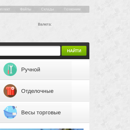
мплект
Файлы
Склады
Позвоним
Валюта:
НАЙТИ
Ручной
инструмент
Отделочные
материалы
Весы торговые