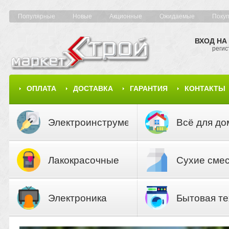
Популярные
Новые
Акционные
Ожидаемые
Поку
ВХОД НА
регис
ОПЛАТА
ДОСТАВКА
ГАРАНТИЯ
КОНТАКТЫ
КАРТА САЙТА
КАТАЛОГ
Электроинструмент
Всё для до
Лакокрасочные
Сухие сме
материалы
Электроника
Бытовая те