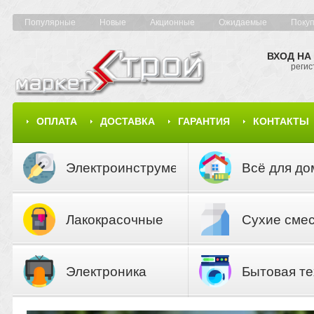
Популярные
Новые
Акционные
Ожидаемые
Поку
ВХОД НА
регис
ОПЛАТА
ДОСТАВКА
ГАРАНТИЯ
КОНТАКТЫ
КАРТА САЙТА
КАТАЛОГ
Электроинструмент
Всё для до
Лакокрасочные
Сухие сме
материалы
Электроника
Бытовая те