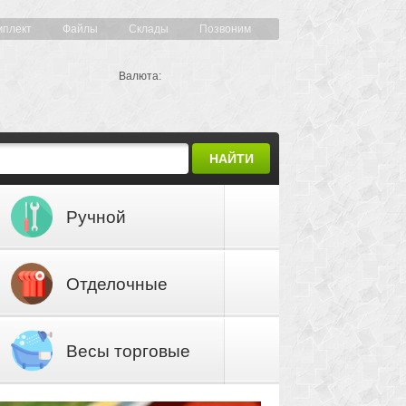
мплект
Файлы
Склады
Позвоним
Валюта:
НАЙТИ
Ручной
инструмент
Отделочные
материалы
Весы торговые