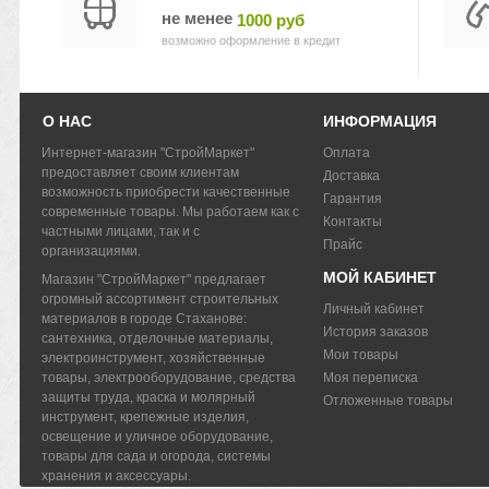
не менее
1000 руб
возможно оформление в кредит
О НАС
ИНФОРМАЦИЯ
Интернет-магазин "СтройМаркет"
Оплата
предоставляет своим клиентам
Доставка
возможность приобрести качественные
Гарантия
современные товары. Мы работаем как с
Контакты
частными лицами, так и с
Прайс
организациями.
МОЙ КАБИНЕТ
Магазин "СтройМаркет" предлагает
огромный ассортимент строительных
Личный кабинет
материалов в городе Стаханове:
История заказов
сантехника, отделочные материалы,
Мои товары
электроинструмент, хозяйственные
товары, электрооборудование, средства
Моя переписка
защиты труда, краска и молярный
Отложенные товары
инструмент, крепежные изделия,
освещение и уличное оборудование,
товары для сада и огорода, системы
хранения и аксессуары.