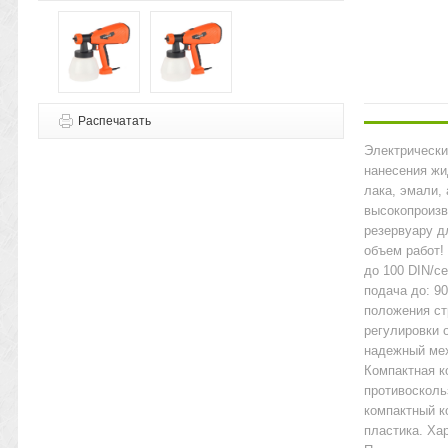
Распечатать
Электрически
нанесения жид
лака, эмали, 
высокопроизв
резервуару д
объем работ!
до 100 DIN/с
подача до: 9
положения ст
регулировки 
надежный ме
Компактная к
противосколь
компактный к
пластика. Ха