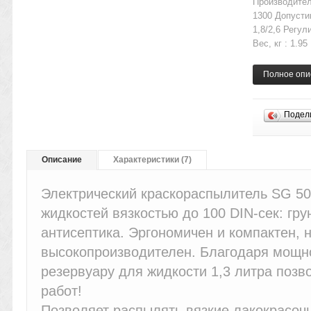
Производител
1300 Допустим
1,8/2,6 Регу
Вес, кг : 1.95
Полное опи
Подел
Описание
Характеристики (7)
Электрический краскораспылитель SG 5
жидкостей вязкостью до 100 DIN-сек: грун
антисептика. Эргономичен и компактен, н
высокопроизводителен. Благодаря мощно
резервуару для жидкости 1,3 литра поз
работ!
Позволяет распылять вязкие лакокрасочн