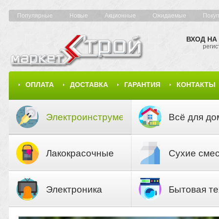
Популярные
Новые
Акционные
Ожидаемые
Поку
ВХОД НА
регис
ОПЛАТА
ДОСТАВКА
ГАРАНТИЯ
КОНТАКТЫ
КАРТА САЙТА
КАТАЛОГ
Электроинструмент
Всё для до
Лакокрасочные
Сухие сме
материалы
Электроника
Бытовая те