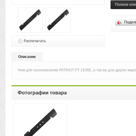
Полное опи
Подел
Распечатать
Описание
Нож для газонокосилки PATRIOT PT 1838E, а так же для других мар
Фотографии товара