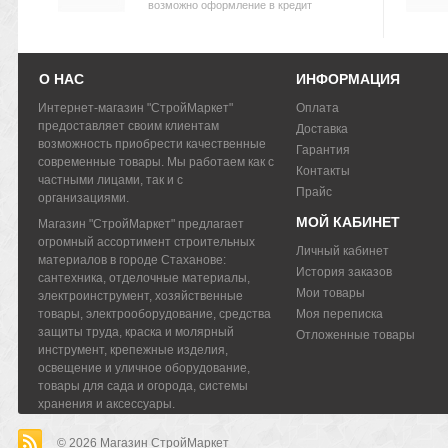
возможно оформление в кредит
О НАС
ИНФОРМАЦИЯ
Интернет-магазин "СтройМаркет"
Оплата
предоставляет своим клиентам
Доставка
возможность приобрести качественные
Гарантия
современные товары. Мы работаем как с
Контакты
частными лицами, так и с
Прайс
организациями.
МОЙ КАБИНЕТ
Магазин "СтройМаркет" предлагает
огромный ассортимент строительных
Личный кабинет
материалов в городе Стаханове:
История заказов
сантехника, отделочные материалы,
Мои товары
электроинструмент, хозяйственные
товары, электрооборудование, средства
Моя переписка
защиты труда, краска и молярный
Отложенные товары
инструмент, крепежные изделия,
освещение и уличное оборудование,
товары для сада и огорода, системы
хранения и аксессуары.
© 2026
Магазин СтройМаркет