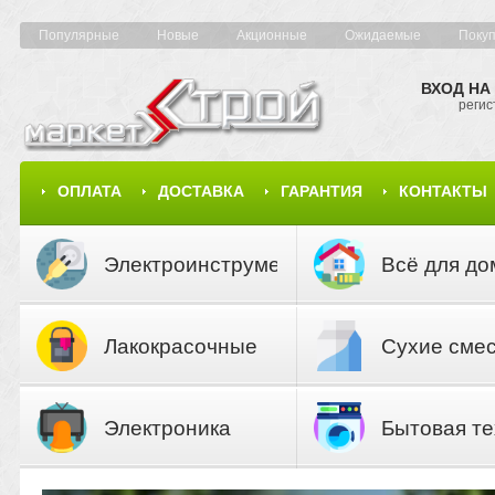
Популярные
Новые
Акционные
Ожидаемые
Поку
ВХОД НА
регис
ОПЛАТА
ДОСТАВКА
ГАРАНТИЯ
КОНТАКТЫ
КАРТА САЙТА
КАТАЛОГ
Электроинструмент
Всё для до
Лакокрасочные
Сухие сме
материалы
Электроника
Бытовая те