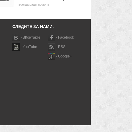
всегда рады помочь
СЛЕДИТЕ ЗА НАМИ:
-
ВКонтакте
-
Facebook
-
YouTube
-
RSS
-
Google+