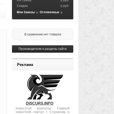
На сумму
руб
0
Скидка
руб
0
Мои Заказы
Отложенные
В сравнении нет товаров
Производители и разделы сайта
Реклама
DISCURS.INFO
Новостной агрегатор. Главный
новостной портал г. Стаханова и