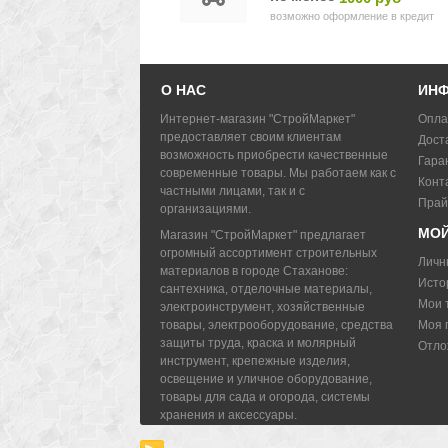
возможно оформление в кредит
О НАС
ИН
Интернет-магазин "СтройМаркет"
Опла
предоставляет своим клиентам
Дост
возможность приобрести качественные
Гара
современные товары. Мы работаем как с
Конт
частными лицами, так и с
Прай
организациями.
МОЙ
Магазин "СтройМаркет" предлагает
огромный ассортимент строительных
Личн
материалов в городе Стаханове:
Исто
сантехника, отделочные материалы,
Мои 
электроинструмент, хозяйственные
товары, электрооборудование, средства
Моя 
защиты труда, краска и молярный
Отло
инструмент, крепежные изделия,
освещение и уличное оборудование,
товары для сада и огорода, системы
хранения и аксессуары.