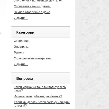
отопления и полотенцесушителей
Отопление своими руками
Печное отопление в доме
и другие...
Категории
А
Отопление
Электрика
Ремонт
Строительные материалы
и другие...
Вопросы
Какой маркой бетона вы пользуетесь
чаще?
Используете добавки для бетона?
Стоит ли делать бетон самому или купить
готовый?