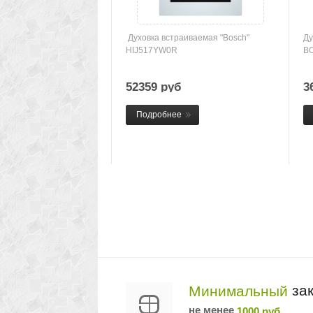
Духовка встраиваемая "Bosch"
Ду
HIJ517YW0R
B
52359 руб
3
Подробнее
зак
Минимальный
не менее
1000 руб