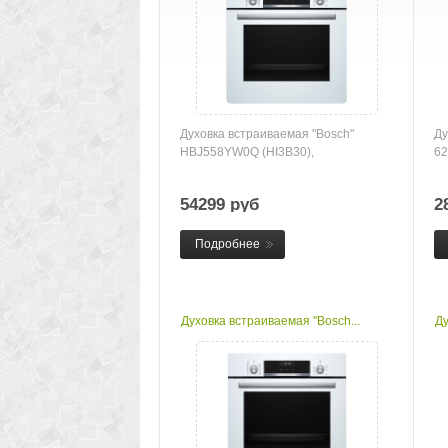
Духовка встраиваемая "Bosch"
Ду
HBJ558YW0Q (HI3B30),
62
54299 руб
2
Подробнее
Духовка встраиваемая "Bosch...
Ду