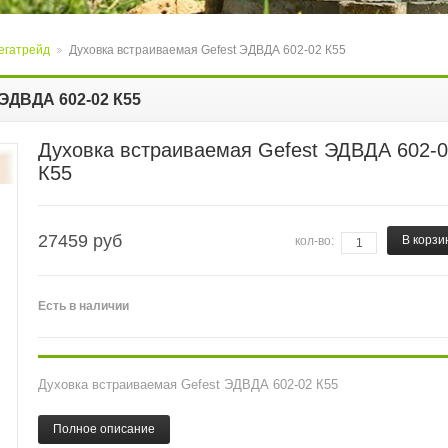
егатрейд
Духовка встраиваемая Gefest ЭДВДА 602-02 К55
>
 ЭДВДА 602-02 К55
Духовка встраиваемая Gefest ЭДВДА 602-
К55
27459
руб
В корзи
кол-во:
Есть
в наличии
Духовка встраиваемая Gefest ЭДВДА 602-02 К55
Полное описание