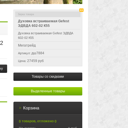
Духовка встраиваемая Gefest
ЭДВДА 602-02 К55
Духовка встраиваемая Gefest ЭДВДА
602-02 К55
02
Мегатрейд
дш7884
Артикул:
27459 руб
Цена:
ну
Товары со скидками
Выделенные товары
Корзина
товаров, отложено
0
0