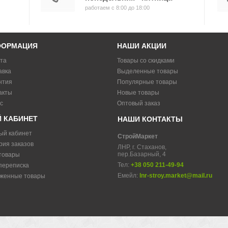
работаем с 8:00 до 18:00
ФОРМАЦИЯ
НАШИ АКЦИИ
та
Товары со скидками
авка
Выделенные товары
нтия
Популярные товары
акты
Новые товары
с
Оптовый заказ
 КАБИНЕТ
НАШИ КОНТАКТЫ
ый кабинет
СтройМаркет
рия заказов
ЛНР, г. Стаханов,
пер.Базарный, 4
товары
Тел:
+38 050 211-49-94
переписка
Емейл:
lnr-stroy.market@mail.ru
женные товары