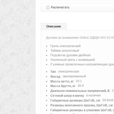
Распечатать
Описание
Духовка встраиваемая Gefest ЭДВДА 602-02 К
Гриль электрический
Таймер аналоговый
Подсветка духовки двойная
Усиленный гриль с конвекцией
Съемные проволочные направляющие дух
: электрическая
Тип
: эмалированный
Фасад
: 33.1
Масса нетто, кг
: 36.9
Масса брутто, кг
: 
Диапазон номинальных напряжений, В
: в наличии
Сетевой шнур и вилка
: 59.8х56
Габаритные размеры ШхГхВ, см
Размеры монтажного проема, ШхГхВ, см
Габаритные размеры в упаковке ШхГхВ, 