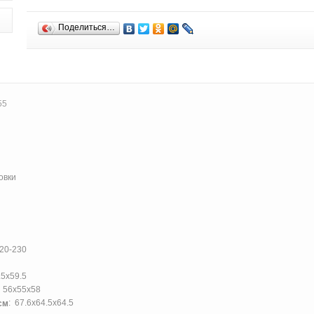
Поделиться…
55
овки
220-230
.5х59.5
: 56x55x58
: 67.6x64.5x64.5
см