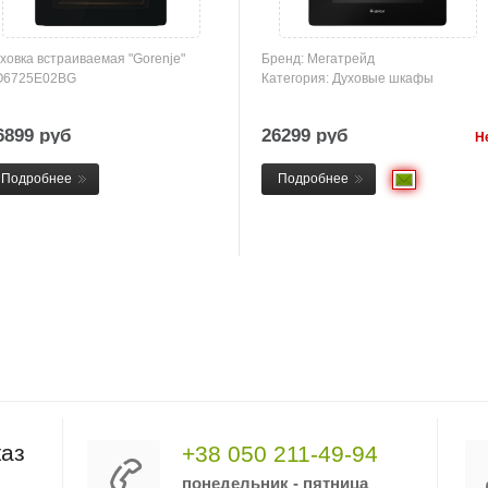
ховка встраиваемая "Gorenje"
Бренд: Мегатрейд
O6725E02BG
Категория: Духовые шкафы
6899 руб
26299 руб
Н
това
Подробнее
Подробнее
аз
+38 050 211-49-94
понедельник - пятница