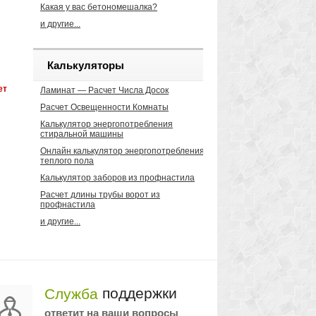
Какая у вас бетономешалка?
и другие...
Калькуляторы
ет
Ламинат — Расчет Числа Досок
Расчет Освещенности Комнаты
ра
Калькулятор энергопотребления
стиральной машины
Онлайн калькулятор энергопотребления
теплого пола
Калькулятор заборов из профнастила
Расчет длины трубы ворот из
профнастила
и другие...
поддержки
Служба
ответит на ваши вопросы