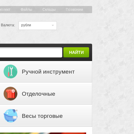
мплект
Файлы
Склады
Позвоним
Валюта:
рубли
НАЙТИ
Ручной инструмент
Отделочные
материалы
Весы торговые