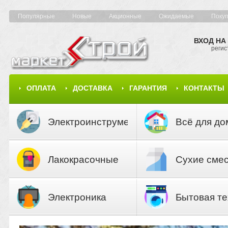
Популярные
Новые
Акционные
Ожидаемые
Поку
ВХОД НА
регис
ОПЛАТА
ДОСТАВКА
ГАРАНТИЯ
КОНТАКТЫ
КАРТА САЙТА
КАТАЛОГ
Электроинструмент
Всё для до
Лакокрасочные
Сухие сме
материалы
Электроника
Бытовая те