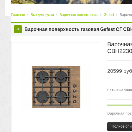
Главная
Все для кухни
Варочная поверхность
Gefest
Варочн
>
>
>
>
Варочная поверхность газовая Gefest СГ СВ
<
Варочная
СВН2230
20599
руб
Есть
в налич
Варочная пов
Полное опи