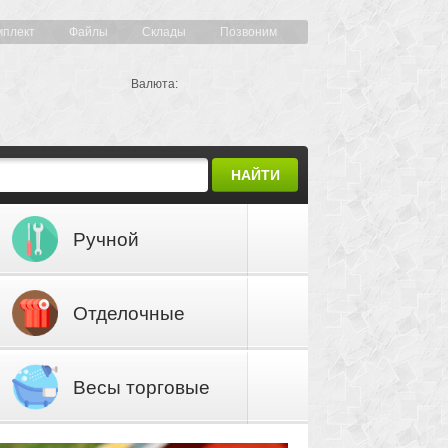
мплект
Файлы
Склады
Позвоним
Валюта:
НАЙТИ
Ручной
инструмент
Отделочные
материалы
Весы торговые