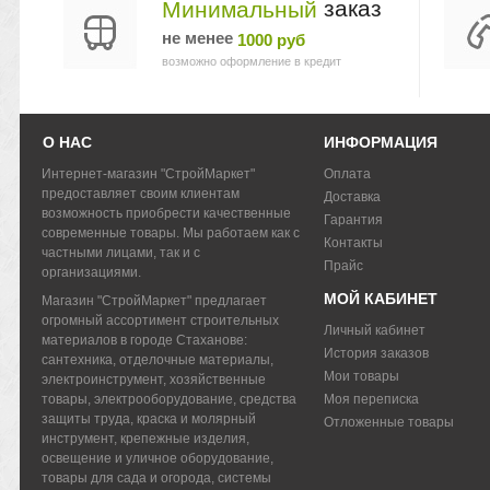
заказ
Минимальный
не менее
1000 руб
возможно оформление в кредит
О НАС
ИНФОРМАЦИЯ
Интернет-магазин "СтройМаркет"
Оплата
предоставляет своим клиентам
Доставка
возможность приобрести качественные
Гарантия
современные товары. Мы работаем как с
Контакты
частными лицами, так и с
Прайс
организациями.
МОЙ КАБИНЕТ
Магазин "СтройМаркет" предлагает
огромный ассортимент строительных
Личный кабинет
материалов в городе Стаханове:
История заказов
сантехника, отделочные материалы,
Мои товары
электроинструмент, хозяйственные
товары, электрооборудование, средства
Моя переписка
защиты труда, краска и молярный
Отложенные товары
инструмент, крепежные изделия,
освещение и уличное оборудование,
товары для сада и огорода, системы