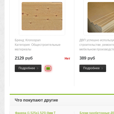
Бренд: Kronospan
ДВП успешно используе
Категория: Общестроительные
строительстве, ремонте
материалы
мебельном производстве
2129 руб
389 руб
Нет
товара
Подробнее
Подробнее
Что покупают другие
Фанера (1,525х1,525) 8мм Т
Блоки газобетонные Д50