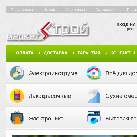
Популярные
Новые
Акционные
Ожидаемые
Поку
ВХОД НА
регис
ОПЛАТА
ДОСТАВКА
ГАРАНТИЯ
КОНТАКТЫ
КАРТА САЙТА
КАТАЛОГ
Электроинструмент
Всё для до
Лакокрасочные
Сухие сме
материалы
Электроника
Бытовая те