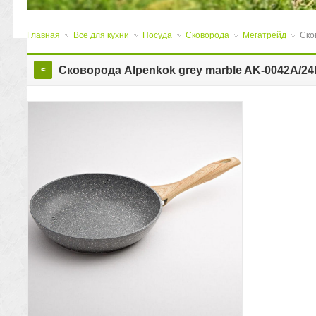
Главная
Все для кухни
Посуда
Сковорода
Мегатрейд
Ско
>
>
>
>
>
Сковорода Alpenkok grey marble AK-0042A/24
<