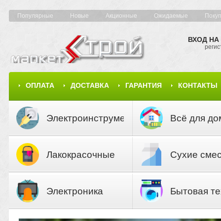
Популярные
Новые
Акционные
Ожидаемые
Поку
ВХОД НА
регис
ОПЛАТА
ДОСТАВКА
ГАРАНТИЯ
КОНТАКТЫ
КАРТА САЙТА
КАТАЛОГ
Электроинструмент
Всё для до
Лакокрасочные
Сухие сме
материалы
Электроника
Бытовая те