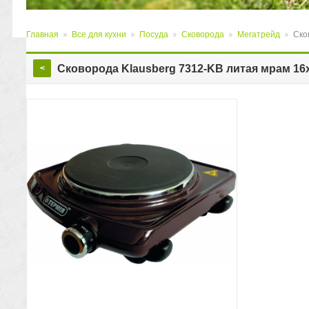
Главная
Все для кухни
Посуда
Сковорода
Мегатрейд
Ско
>
>
>
>
>
Сковорода Klausberg 7312-KB литая мрам 16
<