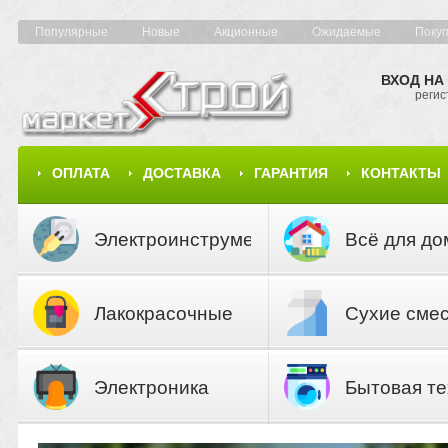
Популярные
Новые
Акционные
Ожидаемые
Поку
ВХОД НА
регис
ОПЛАТА
ДОСТАВКА
ГАРАНТИЯ
КОНТАКТЫ
КАРТА САЙТА
КАТАЛОГ
Электроинструмент
Всё для до
Лакокрасочные
Сухие сме
материалы
Электроника
Бытовая те