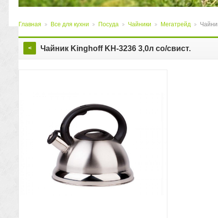
Главная
Все для кухни
Посуда
Чайники
Мегатрейд
Чайник
>
>
>
>
>
Чайник Kinghoff KH-3236 3,0л со/свист.
<