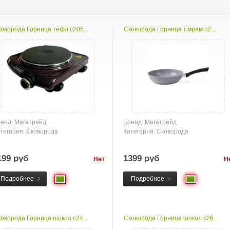
оворода Горница тефл с205...
Сковорода Горница т.мрам с2...
енд: Мегатрейд
Бренд: Мегатрейд
тегория: Сковорода
Категория: Сковорода
199 руб
1399 руб
Нет
Н
товара
това
Подробнее
Подробнее
оворода Горница шокол с24...
Сковорода Горница шокол с26...