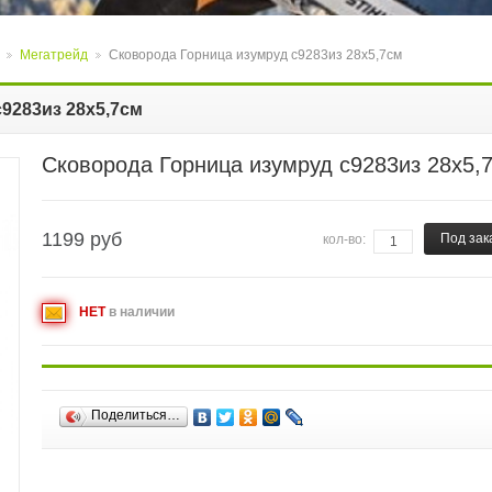
Мегатрейд
Сковорода Горница изумруд с9283из 28х5,7см
>
>
9283из 28х5,7см
Сковорода Горница изумруд с9283из 28х5,
1199
руб
Под зак
кол-во:
НЕТ
в наличии
Поделиться…