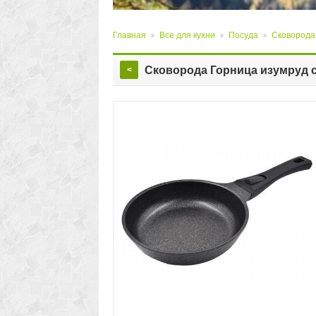
Главная
Все для кухни
Посуда
Сковорода
>
>
>
Сковорода Горница изумруд с
<