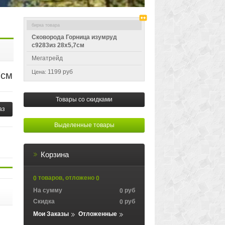
Сковорода Горница изумруд
с9283из 28х5,7см
Мегатрейд
1199 руб
Цена:
7см
Товары со скидками
аз
Выделенные товары
Корзина
товаров, отложено
0
0
На сумму
руб
0
Скидка
руб
0
Мои Заказы
Отложенные