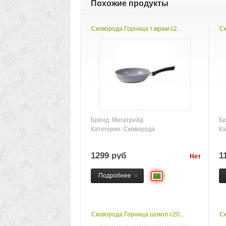
Похожие продукты
Сковорода Горница т.мрам с2...
Ск
Бренд: Мегатрейд
Бр
Категория: Сковорода
Ка
1299 руб
1
Нет
товара
Подробнее
Сковорода Горница шокол с20...
Ск