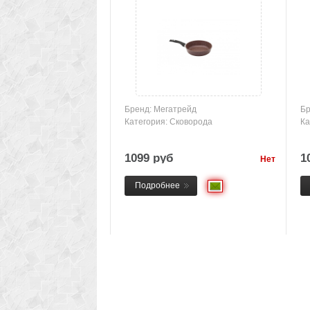
Бренд: Мегатрейд
Бр
Категория: Сковорода
Ка
1099 руб
1
Нет
товара
Подробнее