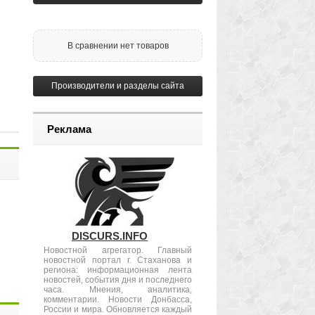
В сравнении нет товаров
Производители и разделы сайта
Реклама
DISCURS.INFO
Новостной агрегатор. Главный
новостной портал г. Стаханова и
региона: информационная лента
новостей, события дня и последнего
часа. Мнения, аналитика,
комментарии. Новости Донбасса,
России и мира. Обновляется каждый