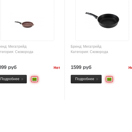
енд: Мегатрейд
Бренд: Мегатрейд
тегория: Сковорода
Категория: Сковорода
099 руб
1599 руб
Нет
Н
товара
това
Подробнее
Подробнее