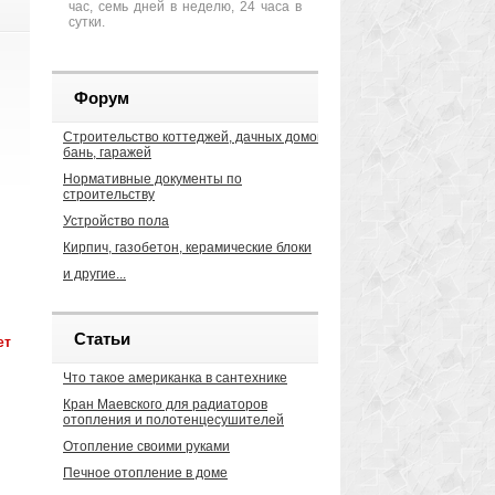
час, семь дней в неделю, 24 часа в
сутки.
Форум
Строительство коттеджей, дачных домов,
бань, гаражей
Нормативные документы по
строительству
Устройство пола
Кирпич, газобетон, керамические блоки
и другие...
Статьи
ет
ра
Что такое американка в сантехнике
Кран Маевского для радиаторов
отопления и полотенцесушителей
Отопление своими руками
Печное отопление в доме