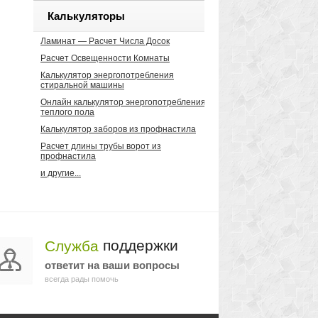
Калькуляторы
Ламинат — Расчет Числа Досок
Расчет Освещенности Комнаты
Калькулятор энергопотребления
стиральной машины
Онлайн калькулятор энергопотребления
теплого пола
Калькулятор заборов из профнастила
Расчет длины трубы ворот из
профнастила
и другие...
поддержки
Служба
ответит на ваши вопросы
всегда рады помочь