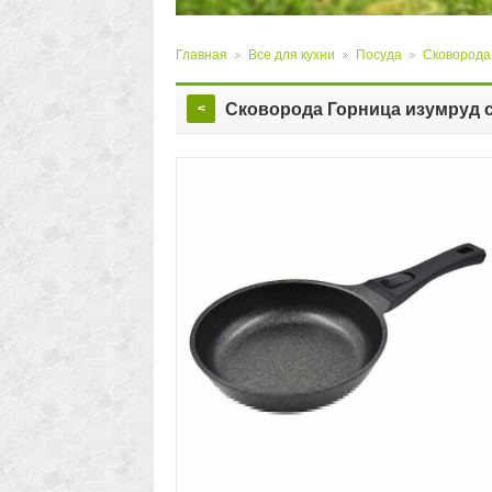
Главная
Все для кухни
Посуда
Сковорода
>
>
>
Сковорода Горница изумруд с
<