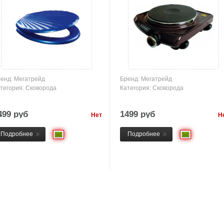
енд: Мегатрейд
Бренд: Мегатрейд
тегория: Сковорода
Категория: Сковорода
499 руб
1499 руб
Нет
Н
товара
това
Подробнее
Подробнее