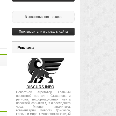
В сравнении нет товаров
Производители и разделы сайта
Реклама
DISCURS.INFO
Новостной агрегатор. Главный
новостной портал г. Стаханова и
региона: информационная лента
новостей, события дня и последнего
часа. Мнения, аналитика,
комментарии. Новости Донбасса,
России и мира. Обновляется каждый