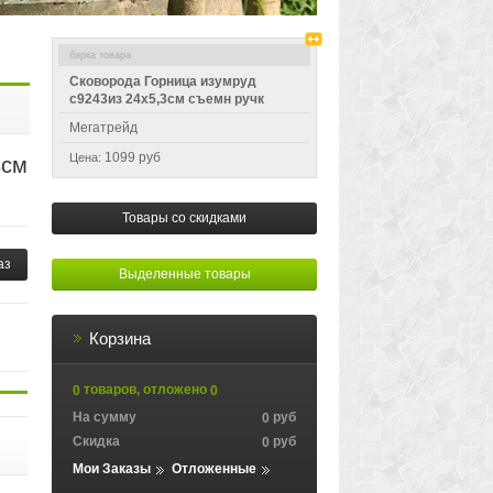
Сковорода Горница изумруд
с9243из 24х5,3см съемн ручк
Мегатрейд
1099 руб
Цена:
3см
Товары со скидками
аз
Выделенные товары
Корзина
товаров, отложено
0
0
На сумму
руб
0
Скидка
руб
0
Мои Заказы
Отложенные