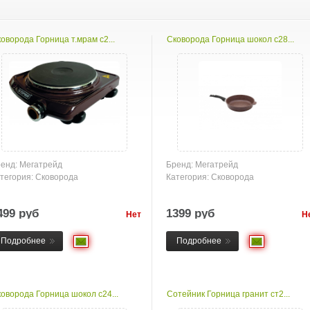
оворода Горница т.мрам с2...
Сковорода Горница шокол с28...
енд: Мегатрейд
Бренд: Мегатрейд
тегория: Сковорода
Категория: Сковорода
499 руб
1399 руб
Нет
Н
товара
това
Подробнее
Подробнее
оворода Горница шокол с24...
Сотейник Горница гранит ст2...