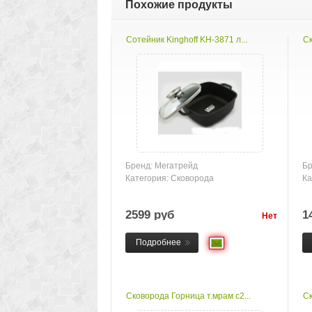
Похожие продукты
Сотейник Kinghoff KH-3871 л...
Ск
Бренд: Мегатрейд
Бр
Категория: Сковорода
Ка
2599 руб
1
Нет
товара
Подробнее
Сковорода Горница т.мрам с2...
Ск