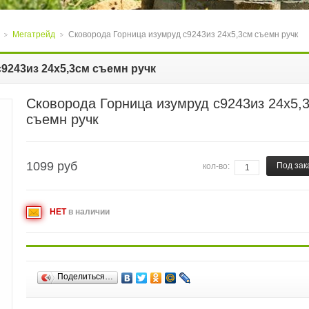
Мегатрейд
Сковорода Горница изумруд с9243из 24х5,3см съемн ручк
>
>
9243из 24х5,3см съемн ручк
Сковорода Горница изумруд с9243из 24х5,
съемн ручк
1099
руб
Под зак
кол-во:
НЕТ
в наличии
Поделиться…