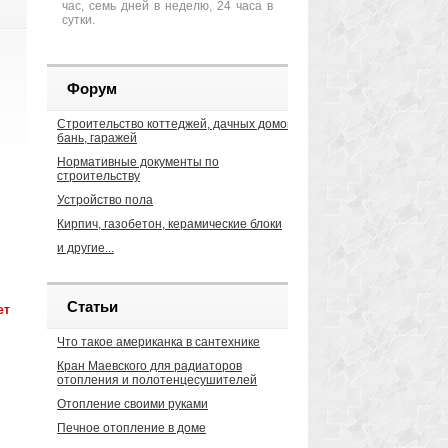
час, семь дней в неделю, 24 часа в
сутки.
Форум
Строительство коттеджей, дачных домов,
бань, гаражей
Нормативные документы по
строительству
Устройство пола
Кирпич, газобетон, керамические блоки
и другие...
Статьи
ет
ра
Что такое американка в сантехнике
Кран Маевского для радиаторов
отопления и полотенцесушителей
Отопление своими руками
Печное отопление в доме