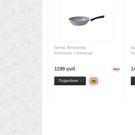
Бренд: Мегатрейд
Бр
Категория: Сковорода
Ка
1199 руб
1
Нет
товара
Подробнее