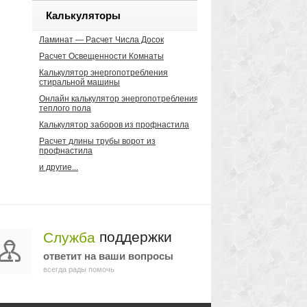
Калькуляторы
Ламинат — Расчет Числа Досок
Расчет Освещенности Комнаты
Калькулятор энергопотребления
стиральной машины
Онлайн калькулятор энергопотребления
теплого пола
Калькулятор заборов из профнастила
Расчет длины трубы ворот из
профнастила
и другие...
поддержки
Служба
ответит на ваши вопросы
всегда рады помочь