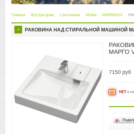
Главная
Всё для дома
Сантехника
Мойки
MARRBAXX
РА
>
>
>
>
>
РАКОВИНА НАД СТИРАЛЬНОЙ МАШИНОЙ МА
<
РАКОВИ
МАРГО 
7150
руб
НЕТ
в н
Подел