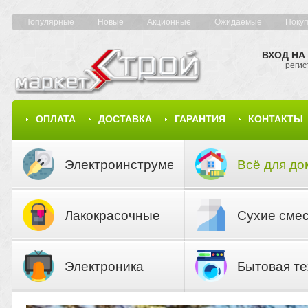
Популярные
Новые
Акционные
Ожидаемые
Поку
ВХОД НА
регис
ОПЛАТА
ДОСТАВКА
ГАРАНТИЯ
КОНТАКТЫ
КАРТА САЙТА
КАТАЛОГ
Электроинструмент
Всё для до
Лакокрасочные
Сухие сме
материалы
Электроника
Бытовая те