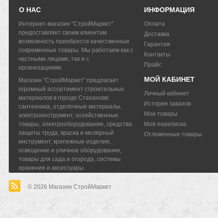
О НАС
ИНФОРМАЦИЯ
Интернет-магазин "СтройМаркет"
Оплата
предоставляет своим клиентам
Доставка
возможность приобрести качественные
Гарантия
современные товары. Мы работаем как с
Контакты
частными лицами, так и с
Прайс
организациями.
МОЙ КАБИНЕТ
Магазин "СтройМаркет" предлагает
огромный ассортимент строительных
Личный кабинет
материалов в городе Стаханове:
История заказов
сантехника, отделочные материалы,
Мои товары
электроинструмент, хозяйственные
товары, электрооборудование, средства
Моя переписка
защиты труда, краска и молярный
Отложенные товары
инструмент, крепежные изделия,
освещение и уличное оборудование,
товары для сада и огорода, системы
хранения и аксессуары.
© 2026
Магазин СтройМаркет