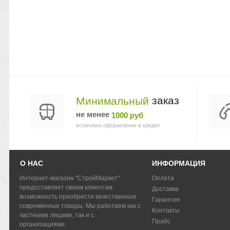
заказ
Минимальный
не менее
1000 руб
возможно оформление в кредит
О НАС
ИНФОРМАЦИЯ
Интернет-магазин "СтройМаркет"
Оплата
предоставляет своим клиентам
Доставка
возможность приобрести качественные
Гарантия
современные товары. Мы работаем как с
Контакты
частными лицами, так и с
Прайс
организациями.