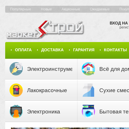
Популярные
Новые
Акционные
Ожидаемые
Поку
ВХОД НА
регис
ОПЛАТА
ДОСТАВКА
ГАРАНТИЯ
КОНТАКТЫ
КАРТА САЙТА
КАТАЛОГ
Электроинструмент
Всё для до
Лакокрасочные
Сухие сме
материалы
Электроника
Бытовая те