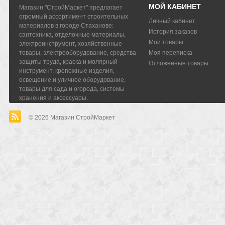
МОЙ КАБИНЕТ
Магазин "СтройМаркет" предлагает
огромный ассортимент строительных
Личный кабинет
материалов в городе Стаханове:
История заказов
сантехника, отделочные материалы,
Мои товары
электроинструмент, хозяйственные
товары, электрооборудование, средства
Моя переписка
защиты труда, краска и молярный
Отложенные товары
инструмент, крепежные изделия,
освещение и уличное оборудование,
товары для сада и огорода, системы
хранения и аксессуары.
© 2026
Магазин СтройМаркет